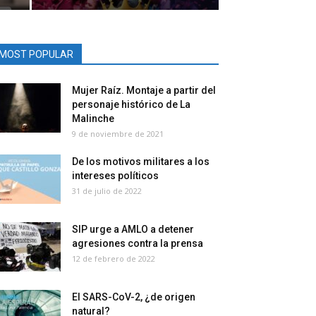
MOST POPULAR
Mujer Raíz. Montaje a partir del
personaje histórico de La
Malinche
9 de noviembre de 2021
De los motivos militares a los
intereses políticos
31 de julio de 2022
SIP urge a AMLO a detener
agresiones contra la prensa
12 de febrero de 2022
El SARS-CoV-2, ¿de origen
natural?