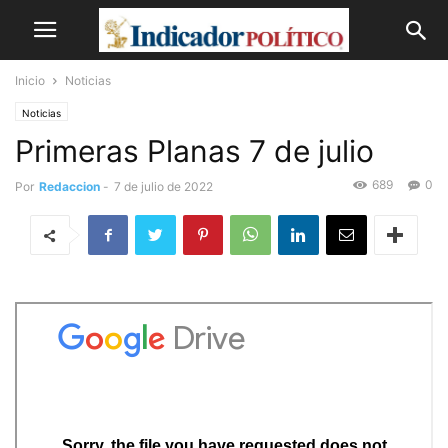
Inicio
Noticias
Noticias
Primeras Planas 7 de julio
689
0
Por
Redaccion
-
7 de julio de 2022