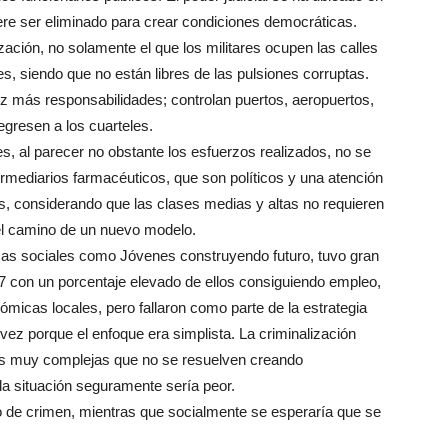
uiere ser eliminado para crear condiciones democráticas.
zación, no solamente el que los militares ocupen las calles
s, siendo que no están libres de las pulsiones corruptas.
z más responsabilidades; controlan puertos, aeropuertos,
egresen a los cuarteles.
es, al parecer no obstante los esfuerzos realizados, no se
ermediarios farmacéuticos, que son políticos y una atención
, considerando que las clases medias y altas no requieren
el camino de un nuevo modelo.
amas sociales como Jóvenes construyendo futuro, tuvo gran
87 con un porcentaje elevado de ellos consiguiendo empleo,
icas locales, pero fallaron como parte de la estrategia
 vez porque el enfoque era simplista. La criminalización
nes muy complejas que no se resuelven creando
la situación seguramente sería peor.
po de crimen, mientras que socialmente se esperaría que se