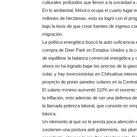
culturales profundos que lleven a la sociedad a a
En lo ambiental, México ocupa el cuarto lugar e
millones de hectáreas, esto se logró con el p
bajo la tesis de que crear fuentes de ingreso co
migración.
La política energética buscó la auto suficiencia
compra de Deer Park en Estados Unidos y la co
de equilibrar la balanza comercial energética y
ahora no ha logrado bajar los precios de la gas
solar, y hay inversionistas en Chihuahua intere
proyecto de poner paneles solares en la Centr
El salario mínimo aumentó 110% en el sexenio y
la inflación, esto además de ser una defensa d
la llamada pobreza laboral, que consiste en em
básica.
Un elemento al que se le presta poca atención 
sostienen una postura anti gobiernista, las plu