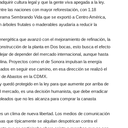
dquirir cultura legal y que la gente viva apegada a la ley.
ntre las naciones con mayor reforestación, con 1.18
rograma Sembrando Vida que se exportó a Centro América,
n árboles frutales o maderables ayudaría a reducir la
 energética que avanzó con el mejoramiento de refinación, la
nstrucción de la planta en Dos bocas, esto busca el efecto
 dejar de depender del mercado internacional, aunque hasta
olina. Proyectos como el de Sonora impulsan la energía
sados en seguir ese camino, en esa dirección se realizó el
al de Abastos en la CDMX.
 quedó protegido en la ley para que aumente por arriba de
el mercado, es una decisión humanista, que debe erradicar
pleados que no les alcanza para comprar la canasta
es un clima de nueva libertad. Los medios de comunicación
mas que típicamente se alquilan despotrican contra el