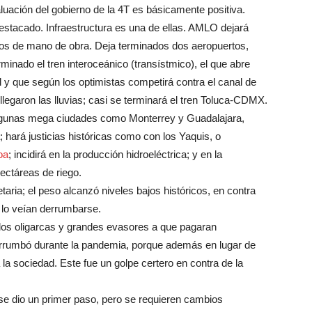
luación del gobierno de la 4T es básicamente positiva.
stacado. Infraestructura es una de ellas. AMLO dejará
os de mano de obra. Deja terminados dos aeropuertos,
minado el tren interoceánico (transístmico), el que abre
 y que según los optimistas competirá contra el canal de
egaron las lluvias; casi se terminará el tren Toluca-CDMX.
 algunas mega ciudades como Monterrey y Guadalajara,
 hará justicias históricas como con los Yaquis, o
oa
; incidirá en la producción hidroeléctrica; y en la
ectáreas de riego.
etaria; el peso alcanzó niveles bajos históricos, en contra
 lo veían derrumbarse.
 a los oligarcas y grandes evasores a que pagaran
errumbó durante la pandemia, porque además en lugar de
 la sociedad. Este fue un golpe certero en contra de la
 se dio un primer paso, pero se requieren cambios