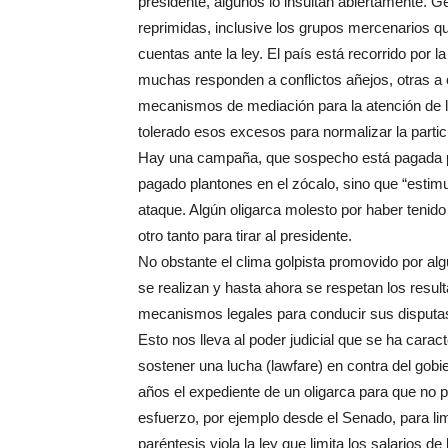
presidente, algunos lo insultan abiertamente. 
reprimidas, inclusive los grupos mercenarios qu
cuentas ante la ley. El país está recorrido por l
muchas responden a conflictos añejos, otras a 
mecanismos de mediación para la atención de l
tolerado esos excesos para normalizar la partic
Hay una campaña, que sospecho está pagada po
pagado plantones en el zócalo, sino que “estim
ataque. Algún oligarca molesto por haber tenid
otro tanto para tirar al presidente.
No obstante el clima golpista promovido por algu
se realizan y hasta ahora se respetan los resul
mecanismos legales para conducir sus disputa
Esto nos lleva al poder judicial que se ha cara
sostener una lucha (lawfare) en contra del gobi
años el expediente de un oligarca para que no 
esfuerzo, por ejemplo desde el Senado, para li
paréntesis viola la ley que limita los salarios de