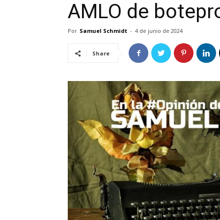
AMLO de botepr
Por
Samuel Schmidt
-
4 de junio de 2024
Share