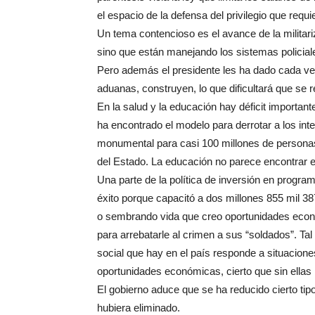
el espacio de la defensa del privilegio que req
Un tema contencioso es el avance de la militari
sino que están manejando los sistemas policiale
Pero además el presidente les ha dado cada ve
aduanas, construyen, lo que dificultará que se r
En la salud y la educación hay déficit important
ha encontrado el modelo para derrotar a los int
monumental para casi 100 millones de personas
del Estado. La educación no parece encontrar 
Una parte de la política de inversión en progr
éxito porque capacitó a dos millones 855 mil 3
o sembrando vida que creo oportunidades económ
para arrebatarle al crimen a sus “soldados”. Tal
social que hay en el país responde a situacio
oportunidades económicas, cierto que sin ellas 
El gobierno aduce que se ha reducido cierto ti
hubiera eliminado.