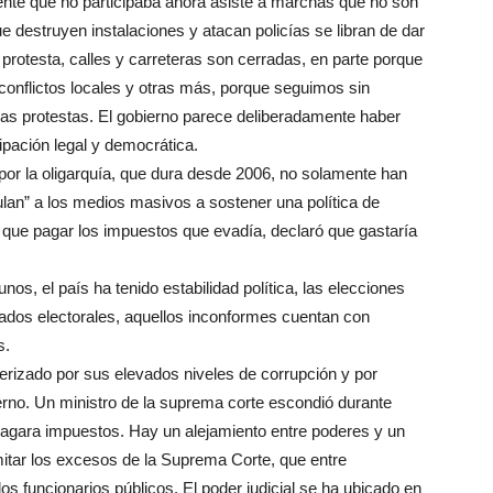
Gente que no participaba ahora asiste a marchas que no son
e destruyen instalaciones y atacan policías se libran de dar
a protesta, calles y carreteras son cerradas, en parte porque
conflictos locales y otras más, porque seguimos sin
as protestas. El gobierno parece deliberadamente haber
ipación legal y democrática.
r la oligarquía, que dura desde 2006, no solamente han
ulan” a los medios masivos a sostener una política de
o que pagar los impuestos que evadía, declaró que gastaría
nos, el país ha tenido estabilidad política, las elecciones
tados electorales, aquellos inconformes cuentan con
s.
cterizado por sus elevados niveles de corrupción y por
erno. Un ministro de la suprema corte escondió durante
pagara impuestos. Hay un alejamiento entre poderes y un
mitar los excesos de la Suprema Corte, que entre
 los funcionarios públicos. El poder judicial se ha ubicado en