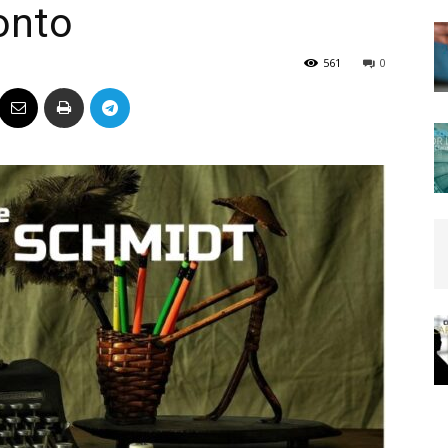
onto
Político
561
0