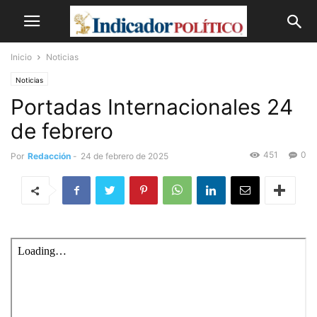
Inicio
Noticias
Noticias
Portadas Internacionales 24
de febrero
451
0
Por
Redacción
-
24 de febrero de 2025