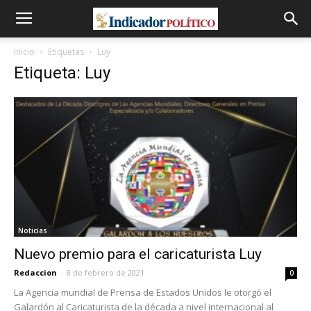
Inicio
Etiquetas
Luy
Etiqueta: Luy
Noticias
Nuevo premio para el caricaturista Luy
Redaccion
-
8 de febrero de 2021
0
La Agencia mundial de Prensa de Estados Unidos le otorgó el
Galardón al Caricaturista de la década a nivel internacional al