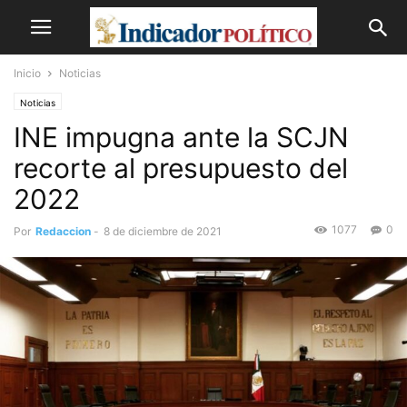
Inicio
Noticias
Noticias
INE impugna ante la SCJN
recorte al presupuesto del
2022
1077
0
Por
Redaccion
-
8 de diciembre de 2021