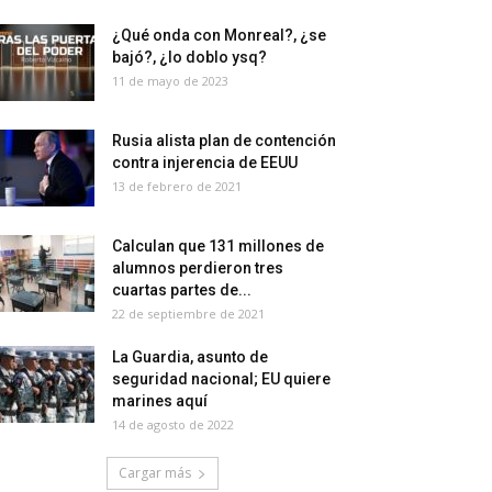
¿Qué onda con Monreal?, ¿se
bajó?, ¿lo doblo ysq?
11 de mayo de 2023
Rusia alista plan de contención
contra injerencia de EEUU
13 de febrero de 2021
Calculan que 131 millones de
alumnos perdieron tres
cuartas partes de...
22 de septiembre de 2021
La Guardia, asunto de
seguridad nacional; EU quiere
marines aquí
14 de agosto de 2022
Cargar más