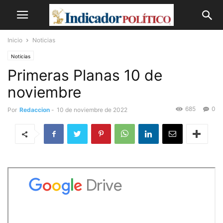
Inicio
Noticias
Noticias
Primeras Planas 10 de
noviembre
685
0
Por
Redaccion
-
10 de noviembre de 2022