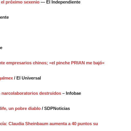
 el próximo sexenio
— El Independiente
ente
te
nte empresarios chinos; «el pinche PRIAN me bajó»
egalmex
/ El Universal
 narcolaboratorios destruidos
– Infobae
life, un pobre diablo
/ SDPNoticias
cía: Claudia Sheinbaum aumenta a 40 puntos su