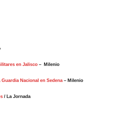
o
litares en Jalisco
– Milenio
a Guardia Nacional en Sedena
– Milenio
es
/ La Jornada