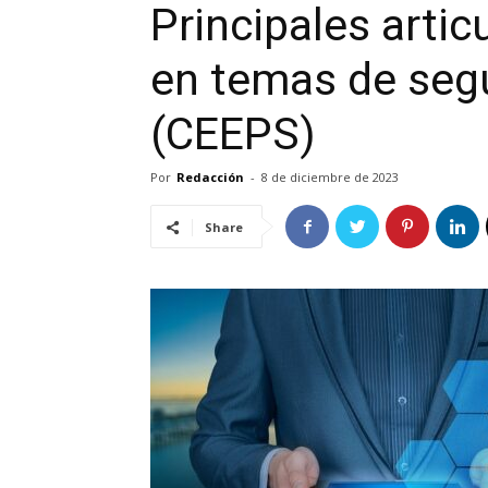
Principales artic
en temas de seg
(CEEPS)
Por
Redacción
-
8 de diciembre de 2023
Share