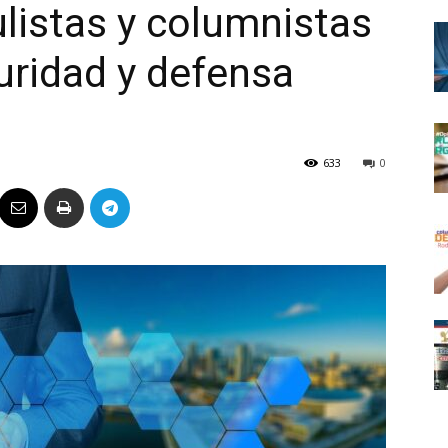
ulistas y columnistas
Político
uridad y defensa
633
0