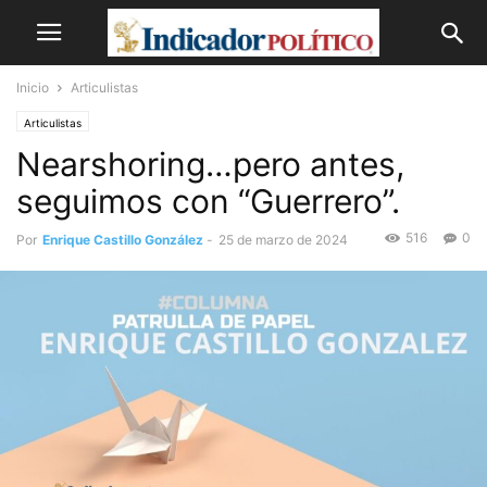
Inicio
Articulistas
Articulistas
Nearshoring…pero antes,
seguimos con “Guerrero”.
516
0
Por
Enrique Castillo González
-
25 de marzo de 2024