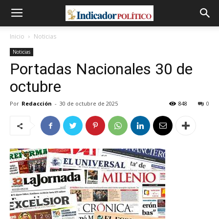
Inicio
Noticias
Noticias
Portadas Nacionales 30 de
octubre
Por
Redacción
-
30 de octubre de 2025
848
0