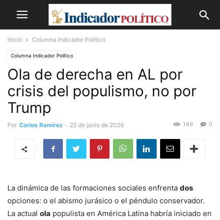
Inicio
Columna Indicador Político
Columna Indicador Político
Ola de derecha en AL por
crisis del populismo, no por
Trump
146
0
Por
Carlos Ramírez
-
22 de junio de 2026
La dinámica de las formaciones sociales enfrenta
dos
opciones: o el abismo jurásico o el péndulo conservador.
La actual
ola
populista en América Latina habría iniciado en