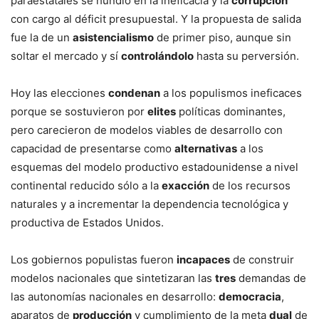
paraestatales se hundió en la ineficacia y la
corrupción
con cargo al déficit presupuestal. Y la propuesta de salida
fue la de un
asistencialismo
de primer piso, aunque sin
soltar el mercado y sí
controlándolo
hasta su perversión.
Hoy las elecciones
condenan
a los populismos ineficaces
porque se sostuvieron por
elites
políticas dominantes,
pero carecieron de modelos viables de desarrollo con
capacidad de presentarse como
alternativas
a los
esquemas del modelo productivo estadounidense a nivel
continental reducido sólo a la
exacción
de los recursos
naturales y a incrementar la dependencia tecnológica y
productiva de Estados Unidos.
Los gobiernos populistas fueron
incapaces
de construir
modelos nacionales que sintetizaran las
tres
demandas de
las autonomías nacionales en desarrollo:
democracia
,
aparatos de
producción
y cumplimiento de la meta
dual
de