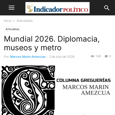
Inicio
Articulistas
Articulistas
Mundial 2026. Diplomacia,
museos y metro
146
0
Por
Marcos Marín Amezcua
-
2 de julio de 2026