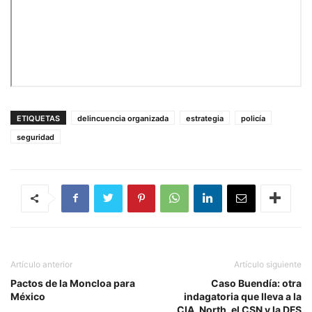
ETIQUETAS
delincuencia organizada
estrategia
policía
seguridad
Artículo anterior
Artículo siguiente
Pactos de la Moncloa para
Caso Buendía: otra
México
indagatoria que lleva a la
CIA, North, el CSN y la DFS