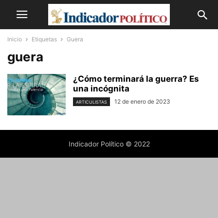
Inicio
Etiquetas
Guera
guera
¿Cómo terminará la guerra? Es
una incógnita
12 de enero de 2023
ARTICULISTAS
Indicador Político © 2022