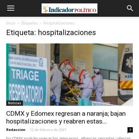
Inicio
Etiquetas
Hospitalizaciones
Etiqueta: hospitalizaciones
Noticias
CDMX y Edomex regresan a naranja; bajan
hospitalizaciones y reabren estas...
Redaccion
-
12 de febrero de 2021
0
En CDMX podrán operar los gimnasios, albercas cerradas; iglesias