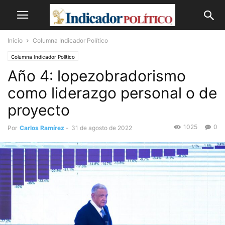
Inicio
Columna Indicador Político
Columna Indicador Político
Año 4: lopezobradorismo
como liderazgo personal o de
proyecto
1025
0
Por
Carlos Ramírez
-
31 de agosto de 2022