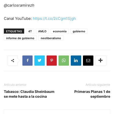
@carlosramirezh
Canal YouTube:
https://t.co/2cCgm1Sjgh
ETIQUETAS
4T
AMLO
economía
gobierno
informe de gobierno
neoliberalismo
Artículo anterior
Artículo siguiente
Tabasco: Claudia Sheinbaum
Primeras Planas 1 de
se mete hasta a la cocina
septiembre