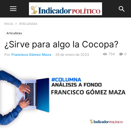
Inicio
Articulistas
Articulistas
¿Sirve para algo la Cocopa?
754
0
Por
Francisco Gómez Maza
-
29 de enero de 2023