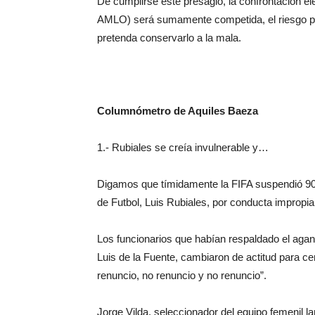
De cumplirse este presagio, la confrontación el
AMLO) será sumamente competida, el riesgo par
pretenda conservarlo a la mala.
Columnómetro de Aquiles Baeza
1.- Rubiales se creía invulnerable y…
Digamos que tímidamente la FIFA suspendió 90 
de Futbol, Luis Rubiales, por conducta impropia 
Los funcionarios que habían respaldado el agan
Luis de la Fuente, cambiaron de actitud para c
renuncio, no renuncio y no renuncio”.
Jorge Vilda, seleccionador del equipo femenil 