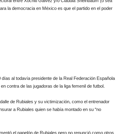
ectoral entre Xóchitl Gálvez y/o Claudia Sheinbaum (o sea
a la democracia en México es que el partido en el poder
días al todavía presidente de la Real Federación Española
en contra de las jugadoras de la liga femenil de futbol.
dalle de Rubiales y su victimización, como el entrenador
ensurar a Rubiales quien se había montado en su “no
lamentó el papelón de Rubiales pero no renunció como otros