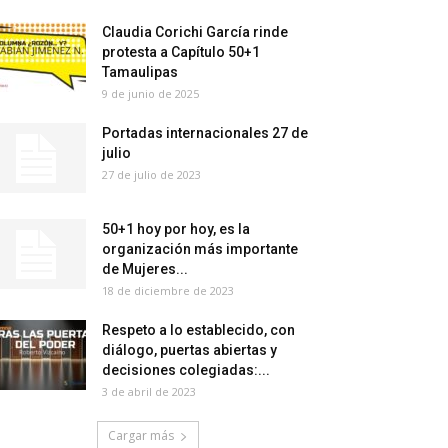
Claudia Corichi García rinde
protesta a Capítulo 50+1
Tamaulipas
9 de junio de 2025
Portadas internacionales 27 de
julio
27 de julio de 2023
50+1 hoy por hoy, es la
organización más importante
de Mujeres...
18 de diciembre de 2023
Respeto a lo establecido, con
diálogo, puertas abiertas y
decisiones colegiadas:...
3 de abril de 2023
Cargar más