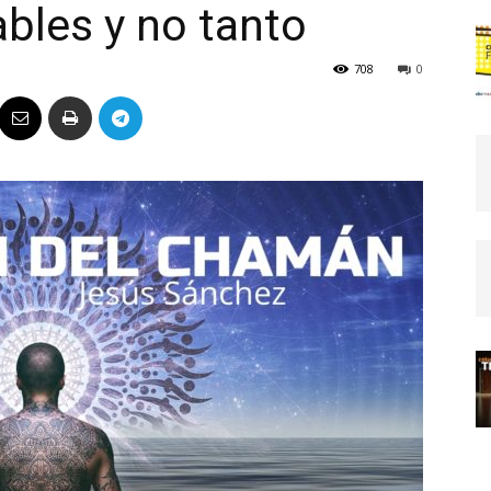
bles y no tanto
Político
708
0