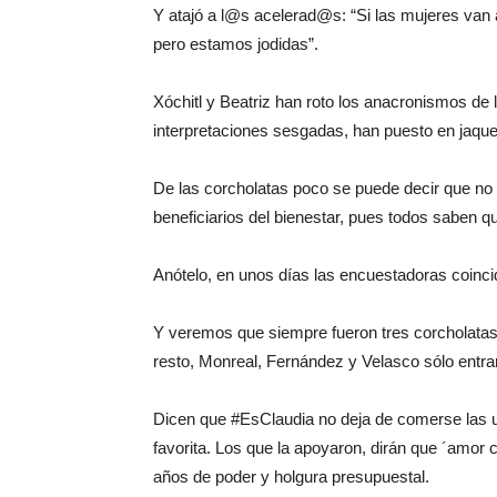
Y atajó a l@s acelerad@s: “Si las mujeres van a
pero estamos jodidas”.
Xóchitl y Beatriz han roto los anacronismos de l
interpretaciones sesgadas, han puesto en jaque 
De las corcholatas poco se puede decir que no
beneficiarios del bienestar, pues todos saben q
Anótelo, en unos días las encuestadoras coinc
Y veremos que siempre fueron tres corcholatas
resto, Monreal, Fernández y Velasco sólo entrar
Dicen que #EsClaudia no deja de comerse las u
favorita. Los que la apoyaron, dirán que ´amor c
años de poder y holgura presupuestal.