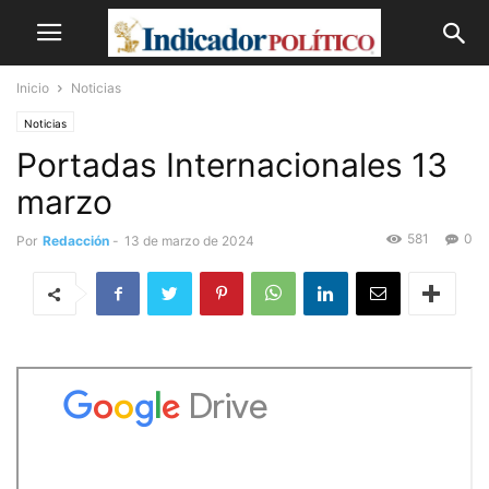
Inicio
Noticias
Noticias
Portadas Internacionales 13
marzo
581
0
Por
Redacción
-
13 de marzo de 2024