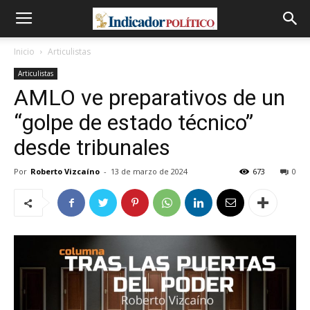
Inicio
Articulistas
Articulistas
AMLO ve preparativos de un
“golpe de estado técnico”
desde tribunales
Por
Roberto Vizcaíno
-
13 de marzo de 2024
673
0