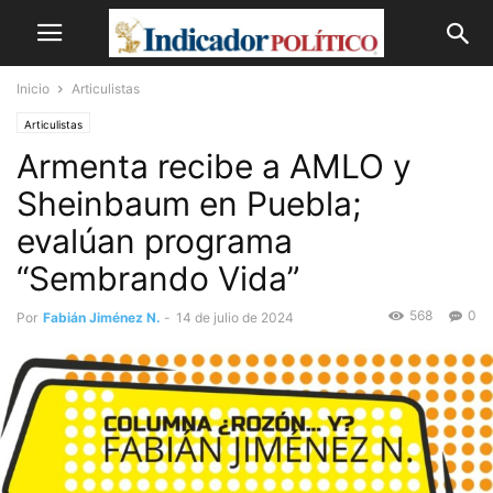
Inicio
Articulistas
Articulistas
Armenta recibe a AMLO y
Sheinbaum en Puebla;
evalúan programa
“Sembrando Vida”
568
0
Por
Fabián Jiménez N.
-
14 de julio de 2024