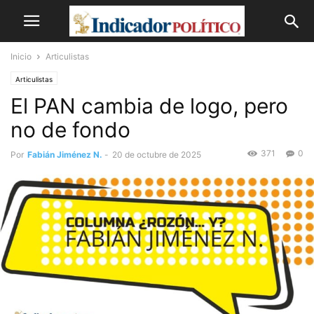
Inicio
Articulistas
Articulistas
El PAN cambia de logo, pero
no de fondo
371
0
Por
Fabián Jiménez N.
-
20 de octubre de 2025