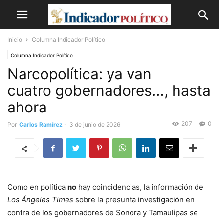
Inicio
Columna Indicador Político
Columna Indicador Político
Narcopolítica: ya van
cuatro gobernadores…, hasta
ahora
207
0
Por
Carlos Ramírez
-
3 de junio de 2026
Como en política
no
hay coincidencias, la información de
Los Ángeles Times
sobre la presunta investigación en
contra de los gobernadores de Sonora y Tamaulipas se