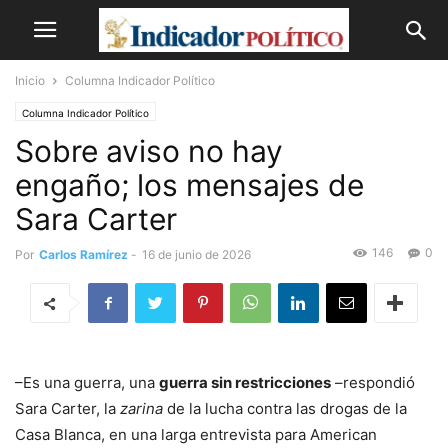
Inicio
Columna Indicador Político
Columna Indicador Político
Sobre aviso no hay
engaño; los mensajes de
Sara Carter
146
0
Por
Carlos Ramírez
-
16 de junio de 2026
–Es una guerra, una
guerra sin restricciones
–respondió
Sara Carter, la
zarina
de la lucha contra las drogas de la
Casa Blanca, en una larga entrevista para American