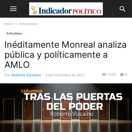
Inicio
Articulistas
Articulistas
Inéditamente Monreal analiza
pública y políticamente a
AMLO
1325
0
Por
Roberto Vizcaíno
-
3 de noviembre de 2021