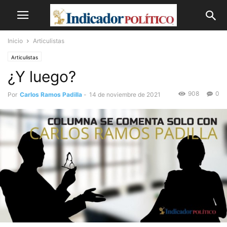
Inicio
Articulistas
Articulistas
¿Y luego?
908
0
Por
Carlos Ramos Padilla
-
14 de noviembre de 2021