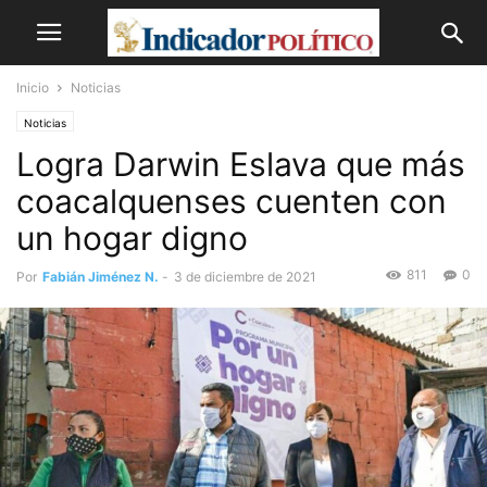
Inicio
Noticias
Noticias
Logra Darwin Eslava que más
coacalquenses cuenten con
un hogar digno
811
0
Por
Fabián Jiménez N.
-
3 de diciembre de 2021