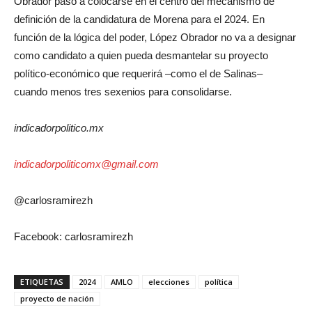
Obrador pasó a colocarse en el centro del mecanismo de
definición de la candidatura de Morena para el 2024. En
función de la lógica del poder, López Obrador no va a designar
como candidato a quien pueda desmantelar su proyecto
político-económico que requerirá –como el de Salinas–
cuando menos tres sexenios para consolidarse.
indicadorpolitico.mx
indicadorpoliticomx@gmail.com
@carlosramirezh
Facebook: carlosramirezh
ETIQUETAS
2024
AMLO
elecciones
política
proyecto de nación