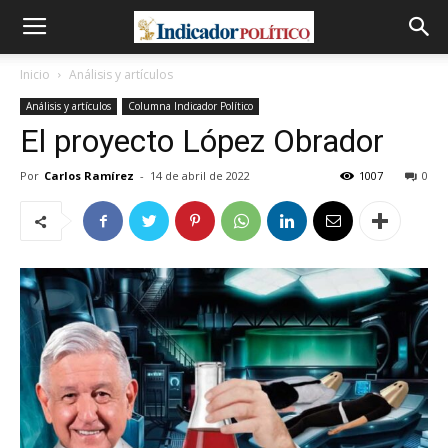
Inicio
Análisis y artículos
Análisis y artículos
Columna Indicador Político
El proyecto López Obrador
Por
Carlos Ramírez
-
14 de abril de 2022
1007
0