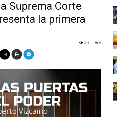
 la Suprema Corte
Político
resenta la primera
844
0