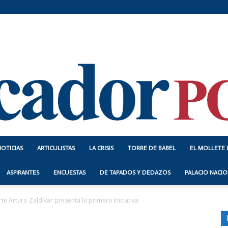
NOTICIAS
ARTICULISTAS
LA CRISIS
TORRE DE BABEL
EL MOLLETE 
Indicador
ASPIRANTES
ENCUESTAS
DE TAPADOS Y DEDAZOS
PALACIO NACIO
te Arturo Zaldívar presenta la primera iniciativa