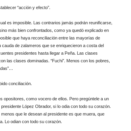
stablecer “acción y efecto”.
cual es imposible. Las contrarios jamás podrán reunificarse,
, sino más bien confrontados, como ya quedó explicado en
osible que haya reconciliación entre las mayorías de
su cauda de zalameros que se enriquecieron a costa del
uentes presidentes hasta llegar a Peña. Las clases
con las clases dominadas. “Fuchi”. Menos con los pobres,
jadas”…
ido conciliación.
s opositores, como vocero de ellos. Pero pregúntele a un
l presidente López Obrador, si lo odia con todo su corazón.
lo menos que le desean al presidente es que muera, que
ra. Lo odian con todo su corazón.