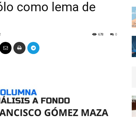
sólo como lema de
Político
2
678
0