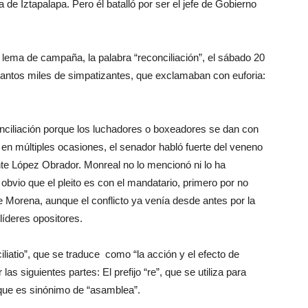
de Iztapalapa. Pero él batalló por ser el jefe de Gobierno
lema de campaña, la palabra “reconciliación”, el sábado 20
antos miles de simpatizantes, que exclamaban con euforia:
nciliación porque los luchadores o boxeadores se dan con
en múltiples ocasiones, el senador habló fuerte del veneno
nte López Obrador. Monreal no lo mencionó ni lo ha
bvio que el pleito es con el mandatario, primero por no
 Morena, aunque el conflicto ya venía desde antes por la
líderes opositores.
ciliatio”, que se traduce como “la acción y el efecto de
as siguientes partes: El prefijo “re”, que se utiliza para
, que es sinónimo de “asamblea”.