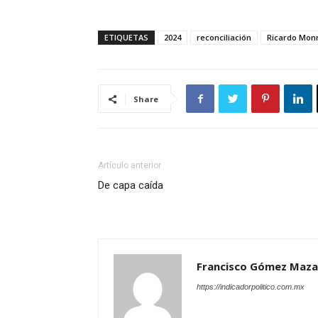
ETIQUETAS
2024
reconciliación
Ricardo Monr
Share
Artículo anterior
De capa caída
Francisco Gómez Maza
https://indicadorpolitico.com.mx