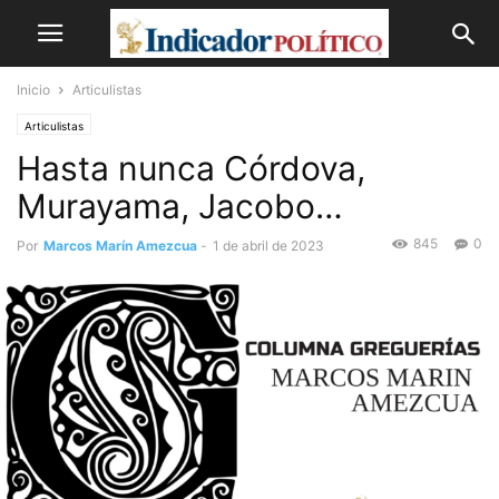
Inicio
Articulistas
Articulistas
Hasta nunca Córdova,
Murayama, Jacobo…
845
0
Por
Marcos Marín Amezcua
-
1 de abril de 2023