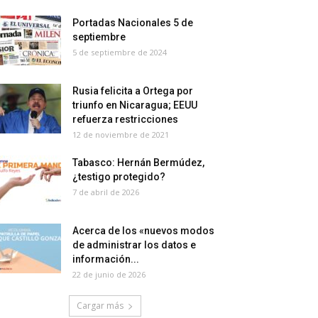
Portadas Nacionales 5 de
septiembre
5 de septiembre de 2024
Rusia felicita a Ortega por
triunfo en Nicaragua; EEUU
refuerza restricciones
12 de noviembre de 2021
Tabasco: Hernán Bermúdez,
¿testigo protegido?
7 de abril de 2026
Acerca de los «nuevos modos
de administrar los datos e
información...
22 de junio de 2026
Cargar más