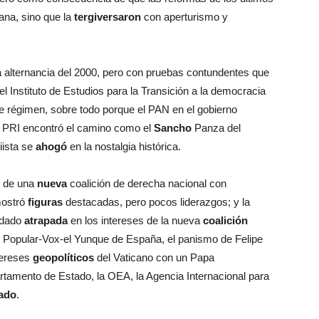
na, sino que la
tergiversaron
con aperturismo y
a alternancia del 2000, pero con pruebas contundentes que
 Instituto de Estudios para la Transición a la democracia
e régimen, sobre todo porque el PAN en el gobierno
l PRI encontró el camino como el
Sancho
Panza del
iista se
ahogó
en la nostalgia histórica.
s de una
nueva
coalición de derecha nacional con
 mostró
figuras
destacadas, pero pocos liderazgos; y la
edado
atrapada
en los intereses de la nueva
coalición
do Popular-Vox-el Yunque de España, el panismo de Felipe
tereses
geopolíticos
del Vaticano con un Papa
rtamento de Estado, la OEA, la Agencia Internacional para
ado
.