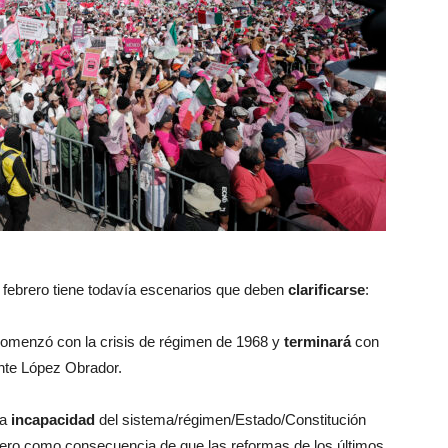
febrero tiene todavía escenarios que deben
clarificarse
:
comenzó con la crisis de régimen de 1968 y
terminará
con
ente López Obrador.
la
incapacidad
del sistema/régimen/Estado/Constitución
pero como consecuencia de que las reformas de los últimos