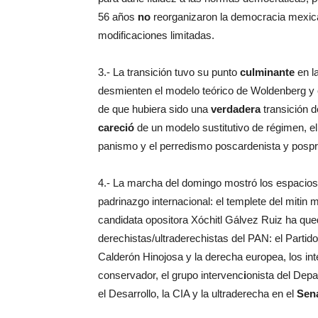
56 años
no
reorganizaron la democracia mexica
modificaciones limitadas.
3.- La transición tuvo su punto
culminante
en l
desmienten el modelo teórico de Woldenberg y el
de que hubiera sido una
verdadera
transición d
careció
de un modelo sustitutivo de régimen, e
panismo y el perredismo poscardenista y pospr
4.- La marcha del domingo mostró los espacio
padrinazgo internacional: el templete del mitin
candidata opositora Xóchitl Gálvez Ruiz ha qu
derechistas/ultraderechistas del PAN: el Parti
Calderón Hinojosa y la derecha europea, los in
conservador, el grupo intervenc
i
onista del Depa
el Desarrollo, la CIA y la ultraderecha en el
Sen