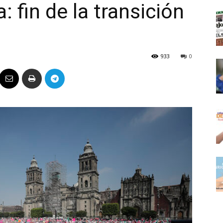
 fin de la transición
Político
933
0