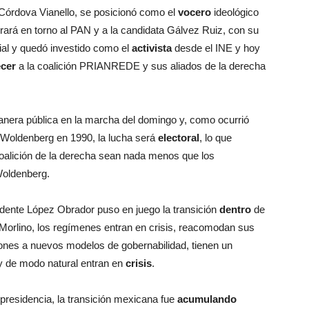
 Córdova Vianello, se posicionó como el
vocero
ideológico
rará en torno al PAN y a la candidata Gálvez Ruiz, con su
ial y quedó investido como el
activista
desde el INE y hoy
ecer
a la coalición PRIANREDE y sus aliados de la derecha
nera pública en la marcha del domingo y, como ocurrió
-Woldenberg en 1990, la lucha será
electoral
, lo que
coalición de la derecha sean nada menos que los
Woldenberg.
idente López Obrador puso en juego la transición
dentro
de
 Morlino, los regímenes entran en crisis, reacomodan sus
ciones a nuevos modelos de gobernabilidad, tienen un
 y de modo natural entran en
crisis
.
 presidencia, la transición mexicana fue
acumulando