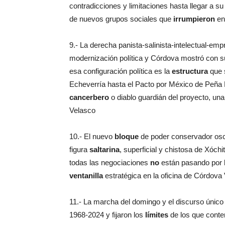
contradicciones y limitaciones hasta llegar a s
de nuevos grupos sociales que
irrumpieron
en 
9.- La derecha panista-salinista-intelectual-emp
modernización política y Córdova mostró con su
esa configuración política es la
estructura
que s
Echeverría hasta el Pacto por México de Peña 
cancerbero
o diablo guardián del proyecto, una
Velasco
10.- El nuevo
bloque
de poder conservador osc
figura
saltarina
, superficial y chistosa de Xóchi
todas las negociaciones
no
están pasando por l
ventanilla
estratégica en la oficina de Córdova 
11.- La marcha del domingo y el discurso únic
1968-2024 y fijaron los
límites
de los que conten