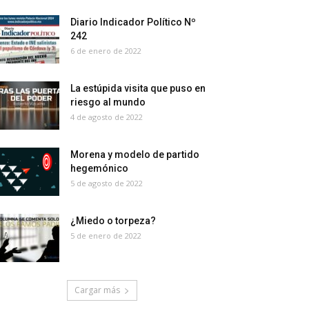
Diario Indicador Político Nº
242
6 de enero de 2022
La estúpida visita que puso en
riesgo al mundo
4 de agosto de 2022
Morena y modelo de partido
hegemónico
5 de agosto de 2022
¿Miedo o torpeza?
5 de enero de 2022
Cargar más