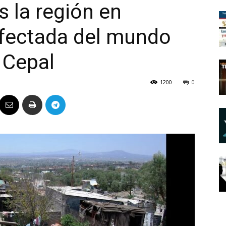
s la región en
Político
afectada del mundo
 Cepal
1200
0