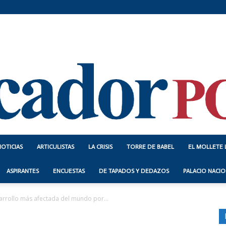
NOTICIAS
ARTICULISTAS
LA CRISIS
TORRE DE BABEL
EL MOLLETE 
Indicador
ASPIRANTES
ENCUESTAS
DE TAPADOS Y DEDAZOS
PALACIO NACIO
sarrollo más afectada del mundo por...