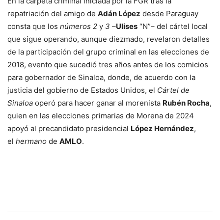
En la carpeta criminal iniciada por la FGR tras la
repatriación del amigo de
Adán López
desde Paraguay
consta que los
números 2
y
3
–
Ulises
“N”– del cártel local
que sigue operando, aunque diezmado, revelaron detalles
de la participación del grupo criminal en las elecciones de
2018, evento que sucedió tres años antes de los comicios
para gobernador de Sinaloa, donde, de acuerdo con la
justicia del gobierno de Estados Unidos, el
Cártel de
Sinaloa
operó para hacer ganar al morenista
Rubén Rocha
,
quien en las elecciones primarias de Morena de 2024
apoyó al precandidato presidencial
López Hernández
,
el
hermano
de
AMLO
.