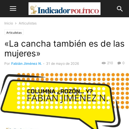
Inicio
Articulistas
Articulistas
«La cancha también es de las
mujeres»
210
0
Por
Fabián Jiménez N.
-
31 de mayo de 2026