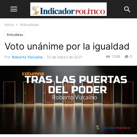
Inicio
Articulistas
Articulistas
Voto unánime por la igualdad
1398
0
Por
Roberto Vizcaíno
-
10 de marzo de 2021