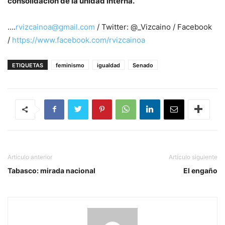
consolidación de la unidad interna.
….
rvizcainoa@gmail.com
/ Twitter: @_Vizcaino / Facebook
/
https://www.facebook.com/
rvizcainoa
ETIQUETAS
feminismo
igualdad
Senado
Artículo anterior
Artículo siguiente
Tabasco: mirada nacional
El engaño