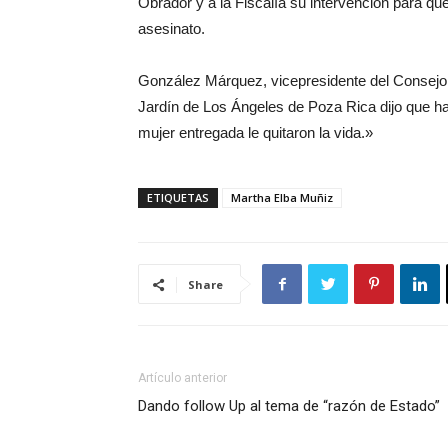
Obrador y a la Fiscalía su intervención para q
asesinato.
González Márquez, vicepresidente del Consejo 
Jardín de Los Ángeles de Poza Rica dijo que h
mujer entregada le quitaron la vida.»
ETIQUETAS
Martha Elba Muñiz
Share
Artículo anterior
Dando follow Up al tema de “razón de Estado”