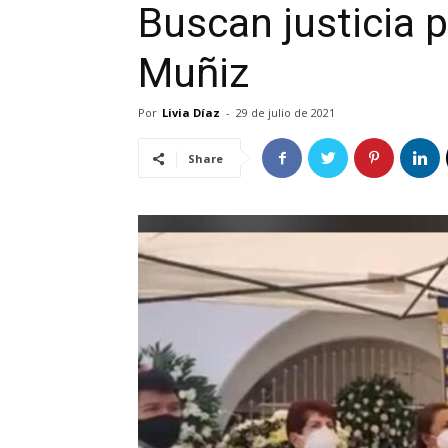
Buscan justicia 
Muñiz
Por
Livia Díaz
-
29 de julio de 2021
Share