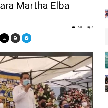
para Martha Elba
Político
1167
0