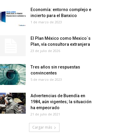
Economía: entorno complejo e
incierto para el Banxico
1 de marzo de 2023
El Plan México como Mexico´s
Plan, vía consultora extranjera
23 de julio de 2026
Tres años sin respuestas
convincentes
5 de marzo de 2023
Advertencias de Buendía en
1984, aún vigentes; la situación
ha empeorado
21 de julio de 2021
Cargar más