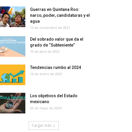
Guerras en Quintana Roo:
narco, poder, candidaturas y el
agua
15 de noviembre de 2021
Del sobrado valor que da el
grado de “Subteniente”
10 de abril de 2023
Tendencias rumbo al 2024
16 de enero de 2022
Los objetivos del Estado
mexicano
20 de mayo de 2024
Cargar más