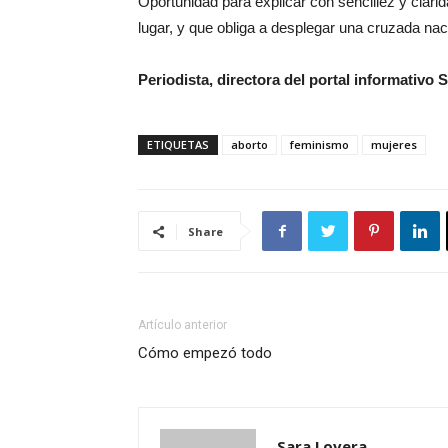
Oportunidad para explicar con sencillez y clarid
lugar, y que obliga a desplegar una cruzada naci
Periodista, directora del portal informativ
ETIQUETAS
aborto
feminismo
mujeres
Share
Artículo anterior
Cómo empezó todo
Sara Lovera