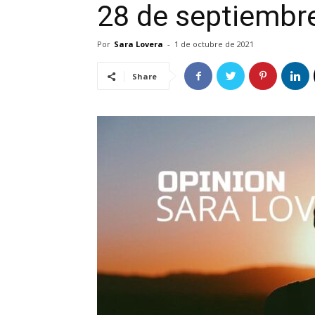
28 de septiembr
Por
Sara Lovera
-
1 de octubre de 2021
Share