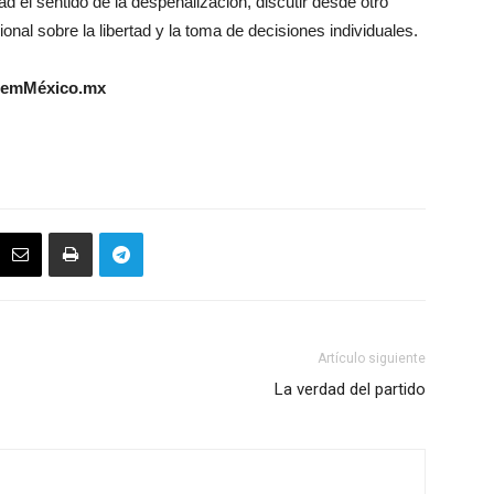
ad el sentido de la despenalización, discutir desde otro
onal sobre la libertad y la toma de decisiones individuales.
o SemMéxico.mx
Artículo siguiente
La verdad del partido