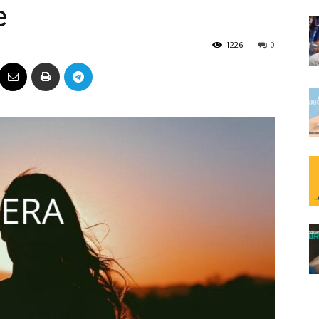
e
Político
1226
0