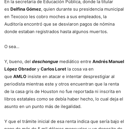
En la secretaría de Educación Pública, donde la titular
es
Delfina Gómez
, quien durante su presidencia municipal
en Texcoco les cobro moches a sus empleados, la
Auditoría encontró que se desviaron pagos de nómina
donde estaban registrados hasta algunos muertos.
O sea…
Y, bueno, del
deschongue
mediático entre
Andrés Manuel
López Obrador
y
Carlos Loret
la cosa va en
que
AMLO
insiste en atacar e intentar desprestigiar al
periodista mientras este y otros encuentran que la renta
de la casa gris de Houston no fue reportada ni inscrita en
libros estatales como se debía haber hecho, lo cual deja el
asunto en un punto más de ilegalidad.
Y que el trámite inicial de esa renta indica que sería bajo el
pago de más de 5 mil dólares mensuales y un deposito de