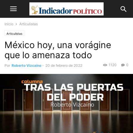
Inicio
Articulistas
Articulistas
México hoy, una vorágine
que lo amenaza todo
1120
0
Por
Roberto Vizcaíno
-
20 de febrero de 2022