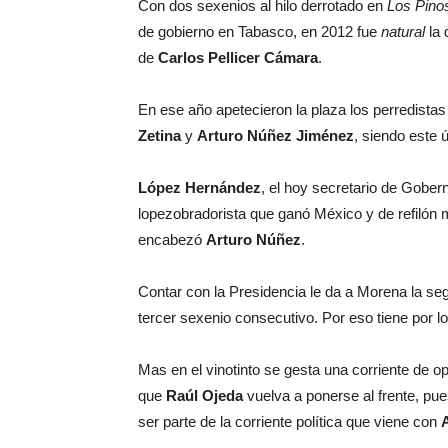
Con dos sexenios al hilo derrotado en
Los Pino
de gobierno en Tabasco, en 2012 fue
natural
la 
de
Carlos Pellicer Cámara
.
En ese año apetecieron la plaza los perredista
Zetina
y
Arturo Núñez Jiménez
, siendo este ú
López Hernández
, el hoy secretario de Gober
lopezobradorista que ganó México y de refilón 
encabezó
Arturo Núñez
.
Contar con la Presidencia le da a Morena la se
tercer sexenio consecutivo. Por eso tiene por l
Mas en el vinotinto se gesta una corriente de o
que
Raúl Ojeda
vuelva a ponerse al frente, pue
ser parte de la corriente política que viene con