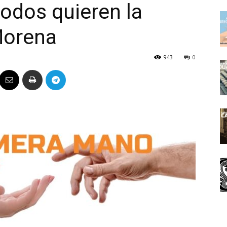
odos quieren la
Político
Morena
943
0