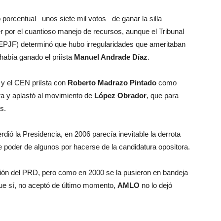
porcentual –unos siete mil votos– de ganar la silla
er por el cuantioso manejo de recursos, aunque el Tribunal
(TEPJF) determinó que hubo irregularidades que ameritaban
 había ganado el priísta
Manuel Andrade Díaz
.
 y el CEN priísta con
Roberto Madrazo Pintado
como
ra y aplastó al movimiento de
López Obrador
, que para
s.
dió la Presidencia, en 2006 parecía inevitable la derrota
e poder de algunos por hacerse de la candidatura opositora.
ón del PRD, pero como en 2000 se la pusieron en bandeja
 que sí, no aceptó de último momento,
AMLO
no lo dejó