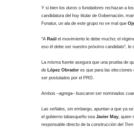
Y si bien los
duros
o
fundadores
rechazan a los 
candidatura del hoy titular de Gobernación, ma
Fonatur, un ala de este grupo no ve mal que
Oj
“A
Raúl
el movimiento le debe mucho; el régime
eso él debe ser nuestro próximo candidato”, le d
La misma fuente asegura que una prueba de que 
de
López Obrador
es que para las elecciones
ser postulados por el PRD.
Ambos –agrega– buscaron ser nominados cuando
Las señales, sin embargo, apuntan a que ya se
el gobierno tabasqueño sea
Javier May
, quien
responsable directo de la construcción del
Tren