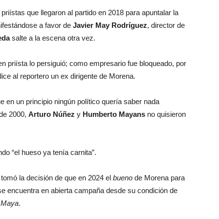
priístas que llegaron al partido en 2018 para apuntalar la
nifestándose a favor de
Javier May Rodríguez
, director de
eda
salte a la escena otra vez.
n priísta lo persiguió; como empresario fue bloqueado, por
ice al reportero un ex dirigente de Morena.
en un principio ningún político quería saber nada
 de 2000,
Arturo Núñez
y
Humberto Mayans
no quisieron
 “el hueso ya tenía carnita”.
 tomó la decisión de que en 2024 el
bueno
de Morena para
 se encuentra en abierta campaña desde su condición de
 Maya
.