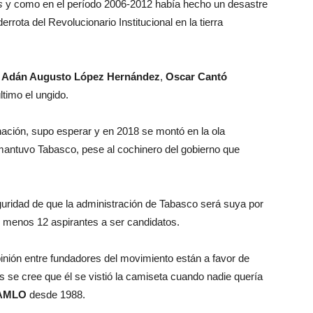
s
y como en el período 2006-2012 había hecho un desastre
derrota del Revolucionario Institucional en la tierra
s
Adán Augusto López Hernández
,
Oscar Cantó
ltimo el ungido.
nación, supo esperar y en 2018 se montó en la ola
mantuvo Tabasco, pese al cochinero del gobierno que
guridad de que la administración de Tabasco será suya por
o menos 12 aspirantes a ser candidatos.
pinión entre fundadores del movimiento están a favor de
s se cree que él se vistió la camiseta cuando nadie quería
AMLO
desde 1988.