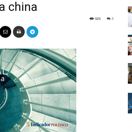
a china
Político
626
0