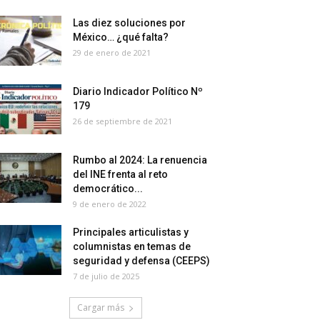
Las diez soluciones por
México… ¿qué falta?
29 de enero de 2021
Diario Indicador Político Nº
179
26 de septiembre de 2021
Rumbo al 2024: La renuencia
del INE frenta al reto
democrático...
9 de enero de 2022
Principales articulistas y
columnistas en temas de
seguridad y defensa (CEEPS)
7 de julio de 2025
Cargar más