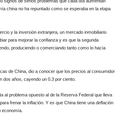
do signos de serios problemas que cada día aumentan
mía china no ha repuntado como se esperaba en la etapa
ercio y la inversión extranjera, un mercado inmobiliario
mbiar para mejorar la confianza y es que la segunda
ndo, produciendo o comerciando tanto como lo hacía
icas de China, dio a conocer que los precios al consumidor
en dos años, cayendo un 0.3 por ciento.
a al problema opuesto al de la Reserva Federal que lleva
ara frenar la inflación. Y es que China tiene una deflación
su economía.