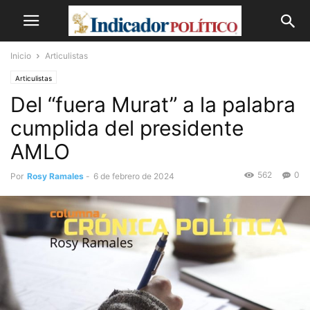
Inicio
Articulistas
Articulistas
Del “fuera Murat” a la palabra
cumplida del presidente
AMLO
562
0
Por
Rosy Ramales
-
6 de febrero de 2024