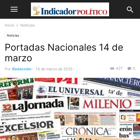
Inicio
Noticias
Noticias
Portadas Nacionales 14 de
marzo
427
0
Por
Redacción
-
14 de marzo de 2025