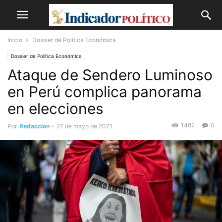
Inicio
Dossier de Política Económica
Dossier de Política Económica
Ataque de Sendero Luminoso
en Perú complica panorama
en elecciones
1482
0
Por
Redaccion
-
27 de mayo de 2021