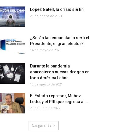
López Gatell, la crisis sin fin
28 de enero de 2021
¿Serán las encuestas o será el
Presidente, el gran elector?
14 de mayo de 2023
Durante la pandemia
aparecieron nuevas drogas en
toda América Latina
10 de agosto de 2021
El Estado represor, Muñoz
Ledo, y el PRI que regresa al...
23 de junio de 2022
Cargar más