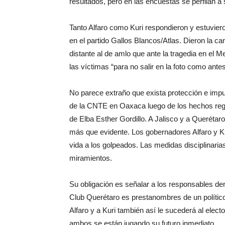
resultados, pero en las encuestas se perfilan a
Tanto Alfaro como Kuri respondieron y estuvier
en el partido Gallos Blancos/Atlas. Dieron la ca
distante al de amlo que ante la tragedia en el 
las víctimas “para no salir en la foto como ante
No parece extraño que exista protección e impu
de la CNTE en Oaxaca luego de los hechos regi
de Elba Esther Gordillo. A Jalisco y a Querétaro
más que evidente. Los gobernadores Alfaro y Ku
vida a los golpeados. Las medidas disciplinari
miramientos.
Su obligación es señalar a los responsables dent
Club Querétaro es prestanombres de un político
Alfaro y a Kuri también así le sucederá al elect
ambos se están jugando su futuro inmediato.