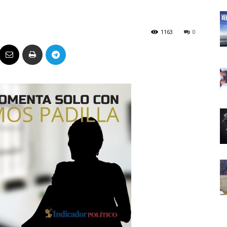
Político
1163
0