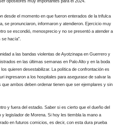
 ser opositores muy importantes para el 2024.
on desde el momento en que fueron enterados de la trifulca
ra, se pronunciaron, informaron y atendieron. Ejercicio muy
Metro se escondió, menosprecio y no se presentó a atender a
s se hacía”.
nidad a las bandas violentas de Ayotzinapa en Guerrero y
strados en las últimas semanas en Palo Alto y en la boda
 los quieren desestabilizar. La política de confrontación es
ri ingresaron a los hospitales para asegurase de salvar la
as que ambos deben ordenar tienen que ser ejemplares y sin
ro y fuera del estadio. Saber si es cierto que el dueño del
 y legislador de Morena. Si hoy les tiembla la mano a
orado en futuros comicios, es decir, con esta dura prueba