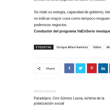
Se mide su energía, capacidad de gobierno, inte
no indican mayor cosa como tampoco resguardo 
poderosos negocios.
Conductor del programa VaEnSerio mexiquens
ETIQUETAS
Enrique Alfaro Ramírez
fútbol
Ma
Share
Artículo anterior
Paradójico: Ciro Gómez Leyva, victima de la
polarización social