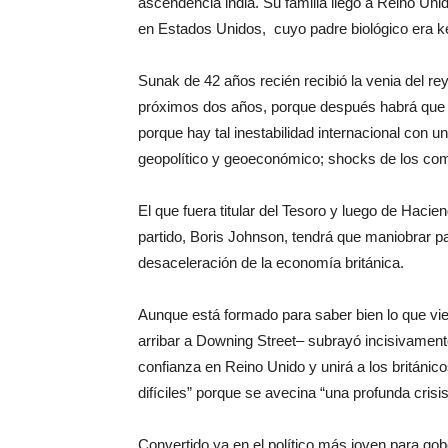
ascendencia india. Su familia llegó a Reino U
en Estados Unidos, cuyo padre biológico era ke
Sunak de 42 años recién recibió la venia del rey
próximos dos años, porque después habrá que c
porque hay tal inestabilidad internacional con 
geopolítico y geoeconómico; shocks de los com
El que fuera titular del Tesoro y luego de Hac
partido, Boris Johnson, tendrá que maniobrar 
desaceleración de la economía británica.
Aunque está formado para saber bien lo que vien
arribar a Downing Street– subrayó incisivamente
confianza en Reino Unido y unirá a los británic
difíciles” porque se avecina “una profunda cris
Convertido ya en el político más joven para go