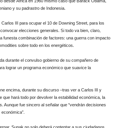
nido desde África en 1960 mismo caso que Barack Obama,
niano y su padrastro de Indonesia.
 Carlos III para ocupar el 10 de Downing Street, para los
onvocar elecciones generales. Si todo va bien, claro,
una funesta combinación de factores: una guerra con impacto
modities sobre todo en los energéticos.
ienda durante el convulso gobierno de su compañero de
para lograr un programa económico que suavice la
e encima, durante su discurso –tras ver a Carlos III y
 que hará todo por devolver la estabilidad económica, la
os. Aunque fue sincero al señalar que “vendrán decisiones
is económica”.
bernar, Sunak no solo deberá contentar a sus ciudadanos,