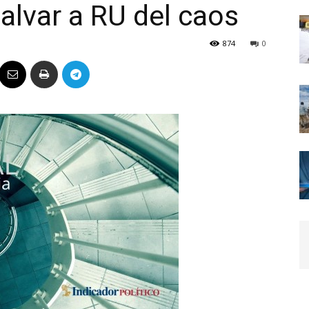
lvar a RU del caos
Político
874
0