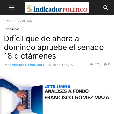
Inicio
Articulistas
Articulistas
Difícil que de ahora al
domingo apruebe el senado
18 dictámenes
673
0
Por
Francisco Gómez Maza
-
27 de abril de 2023