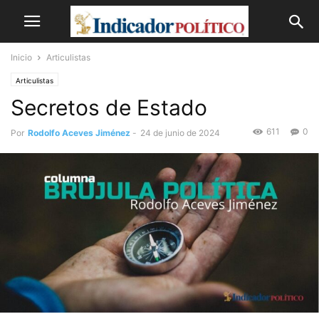
Inicio
Articulistas
Articulistas
Secretos de Estado
611
0
Por
Rodolfo Aceves Jiménez
-
24 de junio de 2024