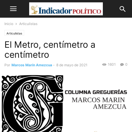
Inicio
Articulistas
Articulistas
El Metro, centímetro a
centímetro
1601
0
Por
Marcos Marín Amezcua
-
8 de mayo de 2021